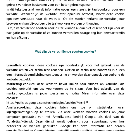
toestel kan opslaan wanneer je die website bezoekt. Iedere website maakt
gebruik van deze bestanden voor een beter gebruiksgemak.
In dit tekstbestand wordt informatie opgeslagen, zoals je taalvoorkeur voor een
website. Wanneer je de website later opnieuw bezoekt, wordt deze cookie
opnieuw verstuurd naar de website. Op die manier herkent de website jouw
browser en kan bijvoorbeeld je taalvoorkeur worden onthouden.
Er zijn verschillende soorten cookies: ze kunnen al dan niet essentieel zijn voor de
navigatie op de website of ze kunnen verschillen naargelang hun bewaartermijn
en hun afkomst.
Wat zijn de verschillende soorten cookies?
Essentiële cookies:
deze cookies zijn noodzakelijk voor het gebruik van de
website om zuiver technische redenen. Gezien de technische noodzaak is alleen
een informatieverplichting van toepassing en worden deze opgeslagen zodra je de
website bezoekt.
Marketing-cookies:
deze website bevat linken naar video’s op YouTube, die
cookies gebruikt om uw voorkeuren op te slaan. Voor het gebruik van de
marketing-cookies is jouw toestemming nodig. Meer informatie over deze
cookies:
https://policies.google.com/technologies/cookies?hl=nl
Analysecookies:
deze cookies laten ons toe om statistieken over
kijkcijfermetingen op te stellen. Via onze website worden cookies op jouw
computer geplaatst van het Amerikaanse bedrijf Google, als deel van de
“Analytics”-dienst. Deze dienst wordt gebruikt voor rapportages over hoe
bezoekers de website gebruiken. Google kan deze informatie aan derden
verschaffen indien Google hiertoe wettelijk wordt verplicht, of voor zover derden