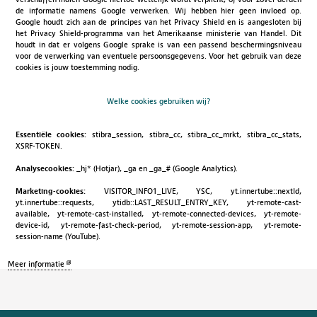
de informatie namens Google verwerken. Wij hebben hier geen invloed op.
Google houdt zich aan de principes van het Privacy Shield en is aangesloten bij
het Privacy Shield-programma van het Amerikaanse ministerie van Handel. Dit
houdt in dat er volgens Google sprake is van een passend beschermingsniveau
voor de verwerking van eventuele persoonsgegevens. Voor het gebruik van deze
cookies is jouw toestemming nodig.
Welke cookies gebruiken wij?
Essentiële cookies:
stibra_session, stibra_cc, stibra_cc_mrkt, stibra_cc_stats,
XSRF-TOKEN.
Analysecookies:
_hj* (Hotjar), _ga en _ga_# (Google Analytics).
Marketing-cookies:
VISITOR_INFO1_LIVE, YSC, yt.innertube::nextId,
yt.innertube::requests, ytidb::LAST_RESULT_ENTRY_KEY, yt-remote-cast-
available, yt-remote-cast-installed, yt-remote-connected-devices, yt-remote-
device-id, yt-remote-fast-check-period, yt-remote-session-app, yt-remote-
session-name (YouTube).
Meer informatie